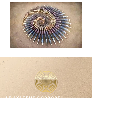
Le système corporel
absorbe toutes les
informations nécessaires à
son équilibre et celles qui
ne l'aident pas s'évaporent,
agissant selon la loi de la
résonance.
Les informations, produites et transmises par