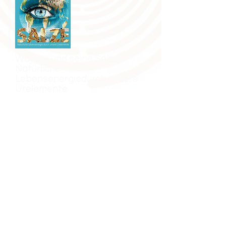
Wasser und seine Salze:
Natürliche
Lebensenergiedurch unsere
Urelemente
ISBN
9783895397172
Wasser in Verbindung und Interaktion
mit allen existierenden Salzen sind
unsere elementarsten Heilmittel, die
seit Menschengedenken erfolgreich
genutzt werden und stellen die Basis
im Lebenszyklus des Menschen als
offenem System unseres elektrischen
Wesens dar. Strukturiertes Wasser und
vornehmlich Siliziumsalze spielen dabei
für unsere Zellfunktionen eine
bedeutsam wichtige Rolle.
Dieses neue Standardwerk