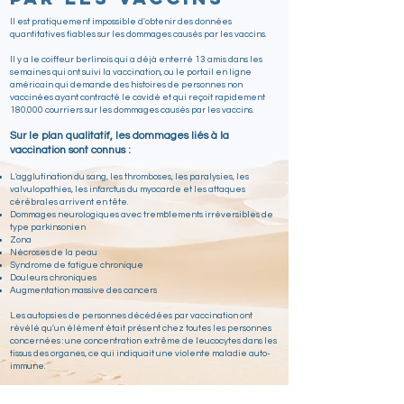
Il est pratiquement impossible d'obtenir des données
quantitatives fiables sur les dommages causés par les vaccins.
Il y a le coiffeur berlinois qui a déjà enterré 13 amis dans les
semaines qui ont suivi la vaccination, ou le portail en ligne
américain qui demande des histoires de personnes non
vaccinées ayant contracté le covidé et qui reçoit rapidement
180.000 courriers sur les dommages causés par les vaccins.
Sur le plan qualitatif, les dommages liés à la
vaccination sont connus :
L'agglutination du sang, les thromboses, les paralysies, les
valvulopathies, les infarctus du myocarde et les attaques
cérébrales arrivent en tête.
Dommages neurologiques avec tremblements irréversibles de
type parkinsonien
Zona
Nécroses de la peau
Syndrome de fatigue chronique
Douleurs chroniques
Augmentation massive des cancers
Les autopsies de personnes décédées par vaccination ont
révélé qu'un élément était présent chez toutes les personnes
concernées : une concentration extrême de leucocytes dans les
tissus des organes, ce qui indiquait une violente maladie auto-
immune.
Cette maladie auto-immune a touché tous les organes, y compris
ceux qui n'ont pas entraîné la mort par défaillance. Cette